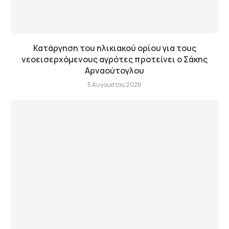
Κατάργηση του ηλικιακού ορίου για τους
νεοεισερχόμενους αγρότες προτείνει ο Σάκης
Αρναούτογλου
5 Αυγούστου 2026