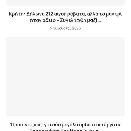
Κρήτη: Δήλωνε 212 αιγοπρόβατα, αλλά το μαντρί
ήταν άδειο – Συνελήφθη μαζί...
5 Αυγούστου 2026
“Πράσινο φως” για δύο μεγάλα αρδευτικά έργα σε
Καστοριά και Καρδίτσα ύψους...