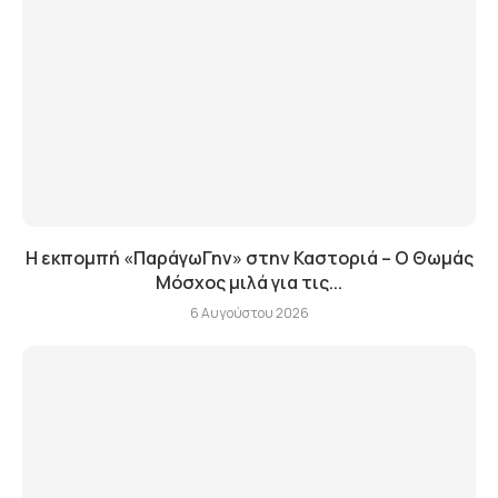
Η εκπομπή «ΠαράγωΓην» στην Καστοριά – Ο Θωμάς
Μόσχος μιλά για τις...
6 Αυγούστου 2026