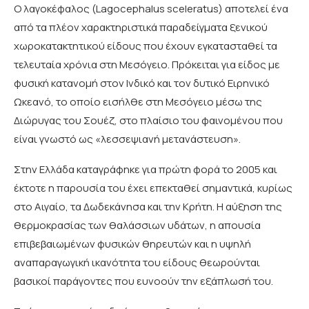
Ο λαγοκέφαλος (Lagocephalus sceleratus) αποτελεί ένα
από τα πλέον χαρακτηριστικά παραδείγματα ξενικού
χωροκατακτητικού είδους που έχουν εγκατασταθεί τα
τελευταία χρόνια στη Μεσόγειο. Πρόκειται για είδος με
φυσική κατανομή στον Ινδικό και τον δυτικό Ειρηνικό
Ωκεανό, το οποίο εισήλθε στη Μεσόγειο μέσω της
Διώρυγας του Σουέζ, στο πλαίσιο του φαινομένου που
είναι γνωστό ως «λεσσεψιανή μετανάστευση».
Στην Ελλάδα καταγράφηκε για πρώτη φορά το 2005 και
έκτοτε η παρουσία του έχει επεκταθεί σημαντικά, κυρίως
στο Αιγαίο, τα Δωδεκάνησα και την Κρήτη. Η αύξηση της
θερμοκρασίας των θαλάσσιων υδάτων, η απουσία
επιβεβαιωμένων φυσικών θηρευτών και η υψηλή
αναπαραγωγική ικανότητα του είδους θεωρούνται
βασικοί παράγοντες που ευνοούν την εξάπλωσή του.