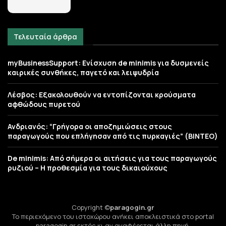
Τελευταία άρθρα
myBusinessSupport: Ενίσχυση de minimis για δυσμενείς
καιρικές συνθήκες, παγετό και λειψυδρία
Λέσβος: Εξακολουθούν να εντοπίζονται κρούσματα
αφθώδους πυρετού
Ανδριανός: “Γρήγορα οι αποζημιώσεις στους
παραγωγούς που επλήγησαν από τις πυρκαγιές” (BINTEO)
De minimis: Από σήμερα οι αιτήσεις για τους παραγωγούς
ρυζιού – Η προθεσμία για τους δικαιούχους
Copyright ©
paragogin.gr
Το περιεχόμενο του ιστοχώρου ανήκει αποκλειστικά στο portal
paragogin.gr εκτός κι αν αναφέρεται άλλη πηγή.