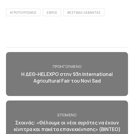
ΑΓΡΟΤΟΥΡΙΣΜΟΣ
ΕΒΡΟΣ
ΦΕΣΤΙΒΑΛ ΛΕΒΑΝΤΑΣ
ΠΡΟΗΓΟΎΜΕΝΟ
Η ΔΕΘ-HELEXPO στην 93η International
Agricultural Fair του Novi Sad
ΕΠΌΜΕΝΟ
Σχοινάς: «Θέλουμε οι νέοι αγρότες να έχουν
κίνητρα και πακέτα επανεκκίνησης» (BINTEO)