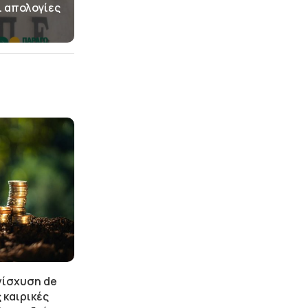
ι απολογίες
νίσχυση de
 καιρικές