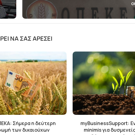
ο
ΕΊ ΝΑ ΣΑΣ ΑΡΈΣΕΙ
ΕΚΑ: Σήμερα η δεύτερη
myBusinessSupport: Ε
ωμή των δικαιούχων
minimis για δυσμενείς