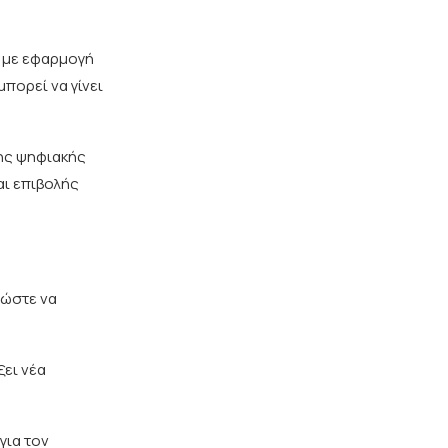
ε με εφαρμογή
πορεί να γίνει
της ψηφιακής
αι επιβολής
 ώστε να
ξει νέα
για τον