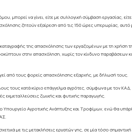
ου, μπορεί να γίνει, είτε με συλλογική σύμβαση εργασίας, είτ
χόλησης ζητούν εξαίρεση από τις 150 ώρες υπερωρίας, αυτό μ
ι καταγραφής της απασχόλησης των εργαζομένων με τη χρήση 
ροκύπτουν στην απασχόληση, χωρίς τον κίνδυνο παραβάσεων κ
εγεί από τους φορείς απασχόλησης εξαρχής, με δήλωσή τους.
λους τους κατά κύριο επάγγελμα αγρότες, σύμφωνα με τον ΚΑΔ,
τές εκμεταλλεύσεις ζωικής και φυτικής παραγωγής.
το Υπουργείο Αγροτικής Ανάπτυξης και Τροφίμων, ενώ θα υπάρ
ΑΣ.
χετικά με τις μετακλήσεις εργατών γης, σε μία τόσο σημαντική 