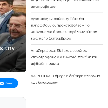
αιγοπροβάτων
Αγροτικές ενισχύσεις: Πότε θα
πληρωθούν οι προκαταβολές – Το
μπόνους για όσους υποβάλουν αίτηση
έως τις 15 Σεπτεμβρίου
ε την
Αποζημιώσεις 38,1 εκατ. ευρώ σε
κτηνοτρόφους για ευλογιά, πανώλη και
αφθώδη πυρετό
ΛΑΕ/ΟΠΕΚΑ: Σήμερα η δεύτερη πληρωμή
των δικαιούχων
Email