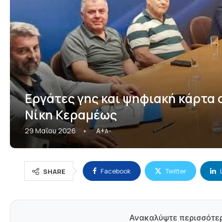
Εργάτες γης και ψηφιακή κάρτα 
Νίκη Κεραμέως
29 Μαΐου 2026
A+
A-
Facebook
Twitter
SHARE
Ανακαλύψτε περισσότε