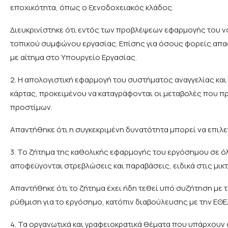
εποχικότητα, όπως ο ξενοδοχειακός κλάδος.
Διευκρινίστηκε ότι εντός των προβλέψεων εφαρμογής του νόμ
τοπικού συμφώνου εργασίας. Επίσης για όσους φορείς απασ
με αίτημα στο Υπουργείο Εργασίας.
2. Η απολογιστική εφαρμογή του συστήματος αναγγελίας κα
κάρτας, προκειμένου να καταγράφονται οι μεταβολές που π
προστίμων.
Απαντήθηκε ότι η συγκεκριμένη δυνατότητα μπορεί να επιλ
3. Το ζήτημα της καθολικής εφαρμογής του εργόσημου σε ό
αποφεύγονται στρεβλώσεις και παραβάσεις, ειδικά στις μικ
Απαντήθηκε ότι το ζήτημα έχει ήδη τεθεί υπό συζήτηση με 
ρύθμιση για το εργόσημο, κατόπιν διαβούλευσης με την ΕΘΕ
4. Τα οργανωτικά και γραφειοκρατικά θέματα που υπάρχουν σ