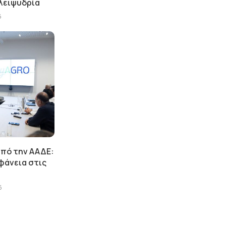
 λειψυδρία
6
πό την ΑΑΔΕ:
φάνεια στις
6