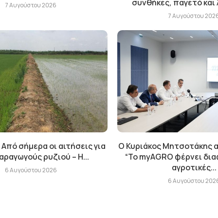
συνθήκες, παγετό και
7 Αυγούστου 2026
7 Αυγούστου 202
 Από σήμερα οι αιτήσεις για
Ο Κυριάκος Μητσοτάκης α
αραγωγούς ρυζιού – Η...
“Το myAGRO φέρνει δια
αγροτικές...
6 Αυγούστου 2026
6 Αυγούστου 202