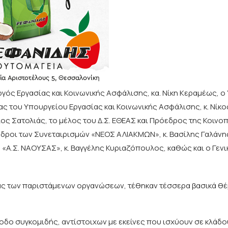
ργός Εργασίας και Κοινωνικής Ασφάλισης, κα. Νίκη Κεραμέως, 
ας του Υπουργείου Εργασίας και Κοινωνικής Ασφάλισης, κ. Νίκ
ος Σατολιάς, το μέλος του Δ.Σ. ΕΘΕΑΣ και Πρόεδρος της Κοινο
όεδροι των Συνεταιρισμών «ΝΕΟΣ ΑΛΙΑΚΜΩΝ», κ. Βασίλης Γαλάν
«Α.Σ. ΝΑΟΥΣΑΣ», κ. Βαγγέλης Κυριαζόπουλος, καθώς και ο Γενι
υράς των παριστάμενων οργανώσεων, τέθηκαν τέσσερα βασικά θέ
δο συγκομιδής, αντίστοιχων με εκείνες που ισχύουν σε κλάδο