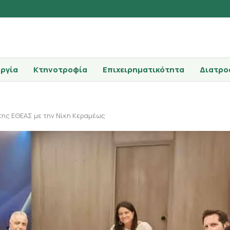
ργία
Κτηνοτροφία
Επιχειρηματικότητα
Διατρο
της ΕΘΕΑΣ με την Νίκη Κεραμέως