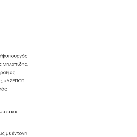
ο Υφυπουργός
ος Μηλαπίδης.
πραξίας
ης, «ΑΣΕΠΟΠ
κός
ματα και
υς με έντονη