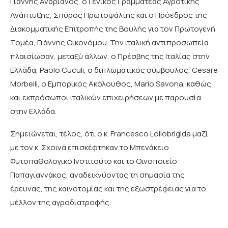
Γιάννης Ανδριανός, ο Γενικός Γραμματέας Αγροτικής
Ανάπτυξης, Σπύρος Πρωτοψάλτης και ο Πρόεδρος της
Διακομματικής Επιτροπής της Βουλής για τον Πρωτογενή
Τομέα, Γιάννης Οικονόμου. Την ιταλική αντιπροσωπεία
πλαισίωσαν, μεταξύ άλλων, ο Πρέσβης της Ιταλίας στην
Ελλάδα, Paolo Cuculi, ο διπλωματικός σύμβουλος, Cesare
Morbelli, ο Εμπορικός Ακόλουθος, Mario Savona, καθώς
και εκπρόσωποι ιταλικών επιχειρήσεων με παρουσία
στην Ελλάδα.
Σημειώνεται, τέλος, ότι ο κ. Francesco Lollobrigida μαζί
με τον κ. Σχοινά επισκέφτηκαν το Μπενάκειο
Φυτοπαθολογικό Ινστιτούτο και το Οινοποιείο
Παπαγιαννάκος, αναδεικνύοντας τη σημασία της
έρευνας, της καινοτομίας και της εξωστρέφειας για το
μέλλον της αγροδιατροφής.