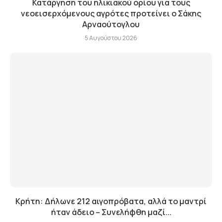
Κατάργηση του ηλικιακού ορίου για τους
νεοεισερχόμενους αγρότες προτείνει ο Σάκης
Αρναούτογλου
5 Αυγούστου 2026
Κρήτη: Δήλωνε 212 αιγοπρόβατα, αλλά το μαντρί
ήταν άδειο – Συνελήφθη μαζί...