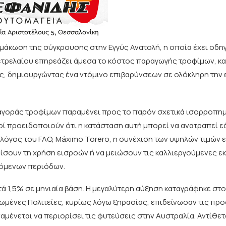
ιμάκωση της σύγκρουσης στην Εγγύς Ανατολή, η οποία έχει οδη
πετρελαίου επηρεάζει άμεσα το κόστος παραγωγής τροφίμων, κ
ές, δημιουργώντας ένα ντόμινο επιβαρύνσεων σε ολόκληρη την
ς αγοράς τροφίμων παραμένει προς το παρόν σχετικά ισορροπη
ί προειδοποιούν ότι η κατάσταση αυτή μπορεί να ανατραπεί εά
όγος του FAO, Máximo Torero, η συνέχιση των υψηλών τιμών ε
ίσουν τη χρήση εισροών ή να μειώσουν τις καλλιεργούμενες εκ
πόμενων περιόδων.
τά 1,5% σε μηνιαία βάση. Η μεγαλύτερη αύξηση καταγράφηκε στο 
ωμένες Πολιτείες, κυρίως λόγω ξηρασίας, επιδείνωσαν τις πρ
ένεται να περιορίσει τις φυτεύσεις στην Αυστραλία. Αντίθετα