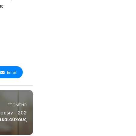
ας
Email
ΕΠΌΜΕΝΟ
σεων – 202
δικαιούχους