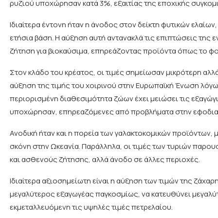
ρυζιού υποχώρησαν κατά 3%, εξαιτίας της εποχικής συγκομ
Ιδιαίτερα έντονη ήταν η άνοδος στον δείκτη φυτικών ελαίων
ετήσια βάση. Η αύξηση αυτή αντανακλά τις επιπτώσεις της 
ζήτηση για βιοκαύσιμα, επηρεάζοντας προϊόντα όπως το φοιν
Στον κλάδο του κρέατος, οι τιμές σημείωσαν μικρότερη αλλ
αύξηση της τιμής του χοιρινού στην Ευρωπαϊκή Ένωση λόγω 
περιορισμένη διαθεσιμότητα ζώων έχει μειώσει τις εξαγώγι
υποχώρησαν, επηρεαζόμενες από προβλήματα στην εφοδιασ
Ανοδική ήταν και η πορεία των γαλακτοκομικών προϊόντων,
σκόνη στην Ωκεανία. Παράλληλα, οι τιμές των τυριών παρ
και ασθενούς ζήτησης, αλλά άνοδο σε άλλες περιοχές.
Ιδιαίτερα αξιοσημείωτη είναι η αύξηση των τιμών της ζάχαρη
μεγαλύτερος εξαγωγέας παγκοσμίως, να κατευθύνει μεγαλ
εκμεταλλευόμενη τις υψηλές τιμές πετρελαίου.