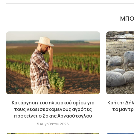
ΜΠΟΡ
Κατάργηση του ηλικιακού ορίου για
Κρήτη: Δήλ
τους νεοεισερχόμενους αγρότες
το μαντρ
προτείνει ο Σάκης Αρναούτογλου
5 Αυγούστου 2026