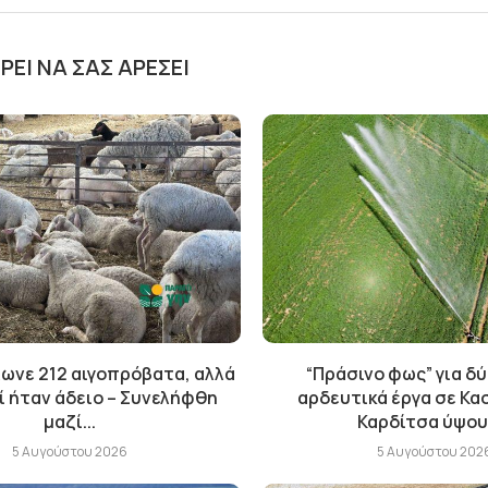
ΕΊ ΝΑ ΣΑΣ ΑΡΈΣΕΙ
ωνε 212 αιγοπρόβατα, αλλά
“Πράσινο φως” για δ
ί ήταν άδειο – Συνελήφθη
αρδευτικά έργα σε Κα
μαζί...
Καρδίτσα ύψους
5 Αυγούστου 2026
5 Αυγούστου 202