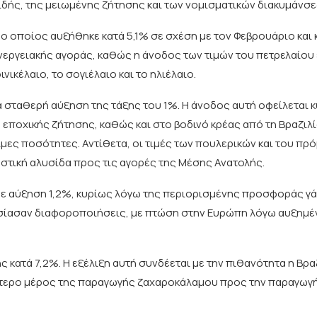
ιδής, της μειωμένης ζήτησης και των νομισματικών διακυμάνσε
, ο οποίος αυξήθηκε κατά 5,1% σε σχέση με τον Φεβρουάριο και 
ενεργειακής αγοράς, καθώς η άνοδος των τιμών του πετρελαίου 
ικέλαιο, το σογιέλαιο και το ηλιέλαιο.
ά σταθερή αύξηση της τάξης του 1%. Η άνοδος αυτή οφείλεται 
εποχικής ζήτησης, καθώς και στο βοδινό κρέας από τη Βραζιλί
μες ποσότητες. Αντίθετα, οι τιμές των πουλερικών και του πρ
τική αλυσίδα προς τις αγορές της Μέσης Ανατολής.
 με αύξηση 1,2%, κυρίως λόγω της περιορισμένης προσφοράς γ
ουσίασαν διαφοροποιήσεις, με πτώση στην Ευρώπη λόγω αυξημ
ς κατά 7,2%. Η εξέλιξη αυτή συνδέεται με την πιθανότητα η Βραζ
ύτερο μέρος της παραγωγής ζαχαροκάλαμου προς την παραγωγή