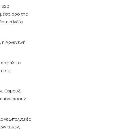
ς 820
 μέσο όρο της
ετα η Ινδία
 η Αργεντινή
ν ασφάλεια
η της
ου Ορμούζ,
α επηρεάσουν
ις γεωπολιτικές
των τιμών,