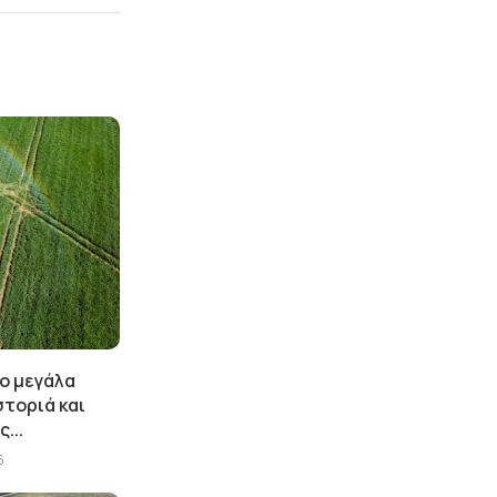
ύο μεγάλα
στοριά και
...
6