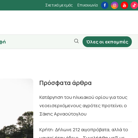
Σχετικά με εμάς
Επικοινωνία
φή
Όλες οι εκπομπές
Πρόσφατα άρθρα
Κατάργηση του ηλικιακού ορίου για τους
νεοεισερχόμενους αγρότες προτείνει ο
Σάκης Αρναούτογλου
Κρήτη: Δήλωνε 212 αιγοπρόβατα, αλλά το
μαντρί ήταν άδειο – Συνελήφθη μαζί με