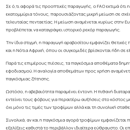
Σε ό,τι αφορά τις προοπτικές παραγωγής, ο FAO εκτιμά ότι
εκατομμύρια τόνους, παρουσιάζοντας μικρή μείωση σε σχέ
τελευταίας πενταετίας. Η μείωση αναμένεται κυρίως στην Ευ
προβλέπεται να καταγράψει ιστορικό ρεκόρ παραγωγής.
Την ίδια στιγμή, η παραγωγή αραβοσίτου εμφανίζει θετικές 
και η Νότια Αφρική, όπου οι συγκομιδές βρίσκονται ήδη σε 
Παρά τις επιμέρους πιέσεις, τα παγκόσμια αποθέματα δημη
εφοδιασμού. Η αναλογία αποθεμάτων προς χρήση αναμένετα
παγκόσμιας ζήτησης.
Ωστόσο, η αβεβαιότητα παραμένει έντονη. Η πιθανή διαταρ
εντείνει τους φόβους για περαιτέρω αυξήσεις στο κόστος 
όχι μόνο τις τιμές των τροφίμων αλλά και τη συνολική σταθ
Συνολικά, αν και η παγκόσμια αγορά τροφίμων εμφανίζεται π
εξελίξεις καθιστά το περιβάλλον ιδιαίτερα εύθραυστο. Οι επ