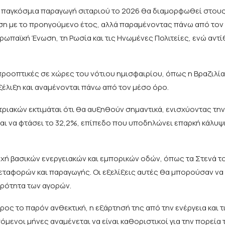
 η παγκόσμια παραγωγή σιταριού το 2026 θα διαμορφωθεί στου
ση με το προηγούμενο έτος, αλλά παραμένοντας πάνω από τον
ρωπαϊκή Ένωση, τη Ρωσία και τις Ηνωμένες Πολιτείες, ενώ αντίθ
προοπτικές σε χώρες του νότιου ημισφαιρίου, όπως η Βραζιλία,
εξέλιξη και αναμένονται πάνω από τον μέσο όρο.
τριακών εκτιμάται ότι θα αυξηθούν σημαντικά, ενισχύοντας τη
ι να φτάσει το 32,2%, επίπεδο που υποδηλώνει επαρκή κάλυψ
αχή βασικών ενεργειακών και εμπορικών οδών, όπως τα Στενά τ
μεταφορών και παραγωγής. Οι εξελίξεις αυτές θα μπορούσαν ν
ερότητα των αγορών.
ρος το παρόν ανθεκτική, η εξάρτησή της από την ενέργεια και τ
όμενοι μήνες αναμένεται να είναι καθοριστικοί για την πορεία 