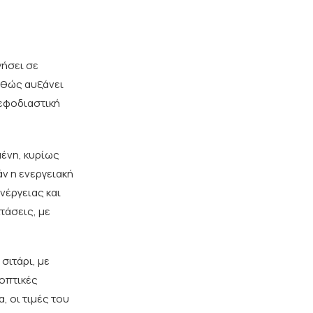
γήσει σε
αθώς αυξάνει
 εφοδιαστική
μένη, κυρίως
ν η ενεργειακή
νέργειας και
τάσεις, με
σιτάρι, με
οοπτικές
, οι τιμές του