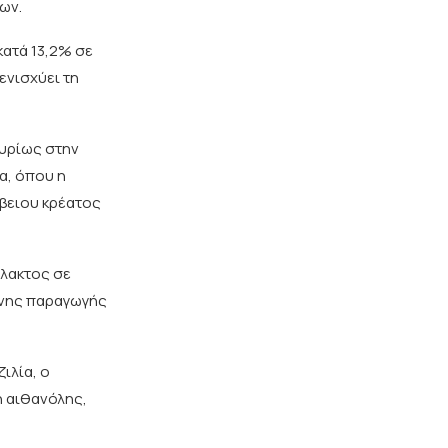
ων.
κατά 13,2% σε
ενισχύει τη
κυρίως στην
α, όπου η
όβειου κρέατος
άλακτος σε
ένης παραγωγής
ιλία, ο
 αιθανόλης,